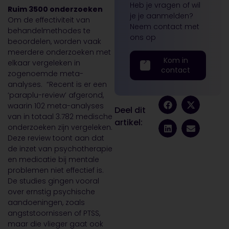
Heb je vragen of wil
Ruim 3500 onderzoeken
je je aanmelden?
Om de effectiviteit van
Neem contact met
behandelmethodes te
ons op
beoordelen, worden vaak
meerdere onderzoeken met
Kom in
elkaar vergeleken in
contact
zogenoemde meta-
analyses. “Recent is er een
‘paraplu-review’ afgerond,
waarin 102 meta-analyses
Deel dit
van in totaal 3.782 medische
artikel:
onderzoeken zijn vergeleken.
Deze review toont aan dat
de inzet van psychotherapie
en medicatie bij mentale
problemen niet effectief is.
De studies gingen vooral
over ernstig psychische
aandoeningen, zoals
angststoornissen of PTSS,
maar die vlieger gaat ook