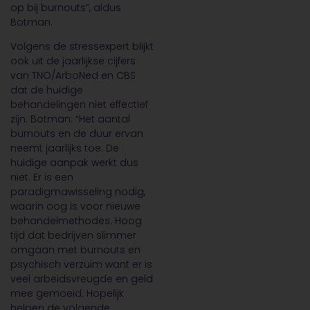
op bij burnouts”, aldus
Botman.
Volgens de stressexpert blijkt
ook uit de jaarlijkse cijfers
van TNO/ArboNed en CBS
dat de huidige
behandelingen niet effectief
zijn. Botman: “Het aantal
burnouts en de duur ervan
neemt jaarlijks toe. De
huidige aanpak werkt dus
niet. Er is een
paradigmawisseling nodig,
waarin oog is voor nieuwe
behandelmethodes. Hoog
tijd dat bedrijven slimmer
omgaan met burnouts en
psychisch verzuim want er is
veel arbeidsvreugde en geld
mee gemoeid. Hopelijk
helpen de volgende