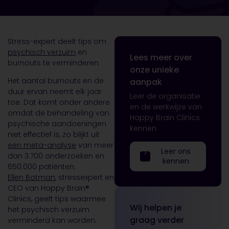
Stress-expert deelt tips om
psychisch verzuim
en
Lees meer over
burnouts te verminderen
onze unieke
Het aantal burnouts en de
aanpak
duur ervan neemt elk jaar
Leer de organisatie
toe. Dat komt onder andere
en de werkwijze van
omdat de behandeling van
Happy Brain Clinics
psychische aandoeningen
kennen
niet effectief is, zo blijkt uit
een meta-analyse
van meer
Leer ons
dan 3.700 onderzoeken en
kennen
650.000 patiënten.
Ellen Botman
, stressexpert en
CEO van Happy Brain®
Clinics, geeft tips waarmee
Wij helpen je
het psychisch verzuim
graag verder
verminderd kan worden.