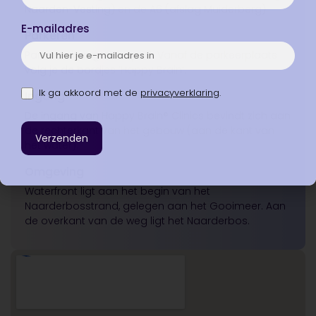
Naarden-Vesting) en de A6 (afslag Muiderberg).
E-mailadres
Parkeren
Parkeren kan gratis op P2. Vanaf de parkeerplaats
volg je de bordjes ‘Happy Brain’.
Ik ga akkoord met de
privacyverklaring
.
Ingang
De ingang van Happy Brain® Clinics bevindt zich aan
de rechterkant van het gebouw (aan de kant van
het water).
Omgeving
Waterfront ligt aan het begin van het
Naarderbosstrand, gelegen aan het Gooimeer. Aan
de overkant van de weg ligt het Naarderbos.