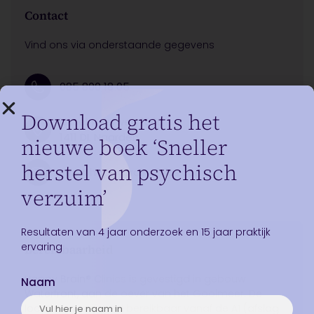
Contact
Vind ons via onderstaande gegevens
085 800 18 05
Download gratis het
IJsselmeerweg 100D
1411 DL Naarden
nieuwe boek ‘Sneller
herstel van psychisch
info@happybrainclinics.com
verzuim’
Resultaten van 4 jaar onderzoek en 15 jaar praktijk
ervaring
Bereikbaarheid
Happy Brain® Clinics is gevestigd in gebouw
Naam
Waterfront, aan de oever van het Gooimeer. De
locatie is zeer goed bereikbaar vanaf de A1 (afslag