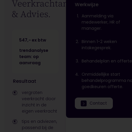
Veerkrachtanalyse
Werkwijze
& Advies.
Aanmelding via
medewerker, HR of
manager.
547,- ex btw
Binnen 1-2 weken
intakegesprek.
trendanalyse
team: op
Behandelplan en offerte
aanvraag
Onmiddellijke start
behandelprogramma n
Resultaat
goedkeuren offerte.
vergroten
veerkracht door
Contact
inzicht in de
eigen veerkracht
tips en adviezen,
passend bij de