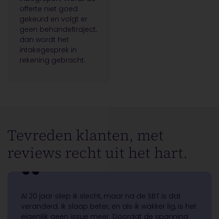
offerte niet goed
gekeurd en volgt er
geen behandeltraject,
dan wordt het
intakegesprek in
rekening gebracht.
Tevreden klanten, met
reviews recht uit het hart.
Al 20 jaar sliep ik slecht, maar na de SBT is dat
veranderd. Ik slaap beter, en als ik wakker lig, is het
eigenlijk geen issue meer. Doordat de spanning