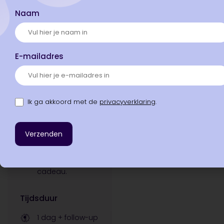
balans bent en
Naam
evenwichtigere
besluiten kunt
nemen. Je staat
volledig in je
E-mailadres
kracht en ziet de
toekomst vol
vertrouwen
tegemoet.
Ik ga akkoord met de
privacyverklaring
.
Bestuurders en
managers
vinden de
Executive
ReBalance day
een groot
cadeau.
Tijdsduur
1 dag + follow-up