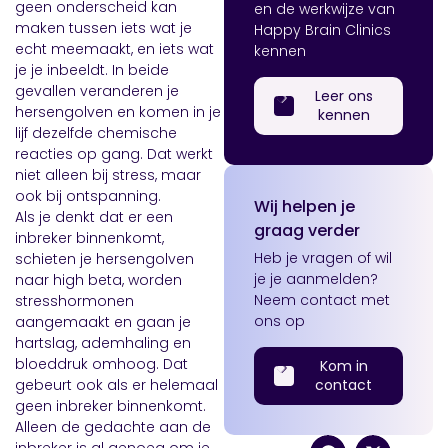
geen onderscheid kan
en de werkwijze van
maken tussen iets wat je
Happy Brain Clinics
echt meemaakt, en iets wat
kennen
je je inbeeldt. In beide
gevallen veranderen je
Leer ons
hersengolven en komen in je
kennen
lijf dezelfde chemische
reacties op gang. Dat werkt
niet alleen bij stress, maar
ook bij ontspanning.
Wij helpen je
Als je denkt dat er een
graag verder
inbreker binnenkomt,
Heb je vragen of wil
schieten je hersengolven
je je aanmelden?
naar high beta, worden
Neem contact met
stresshormonen
ons op
aangemaakt en gaan je
hartslag, ademhaling en
bloeddruk omhoog. Dat
Kom in
gebeurt ook als er helemaal
contact
geen inbreker binnenkomt.
Alleen de gedachte aan de