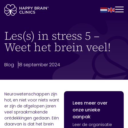
Les(s) in stress 5 –
Weet het brein veel!
Blog
18 september 2024
Neurowetenschappen zijn
hot, en niet voor niets want
Lees meer over
er zijn de afgelopen jaren
onze unieke
veel spraakmakende
aanpak
ontdekkingen gedaan. Eén
daarvan is dat het brein
Leer de organisatie