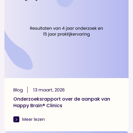
Download gratis het
nieuwe boek ‘Sneller
herstel van psychisch
verzuim’
Resultaten van 4 jaar onderzoek en 15 jaar praktijk
ervaring
Blog
13 maart, 2026
Naam
Onderzoeksrapport over de aanpak van
Happy Brain® Clinics
Meer lezen
E-mailadres