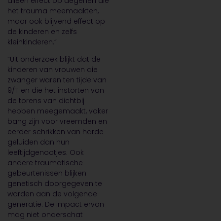
alleen effect op degenen die
het trauma meemaakten,
maar ook blijvend effect op
de kinderen en zelfs
kleinkinderen.”
“Uit onderzoek blijkt dat de
kinderen van vrouwen die
zwanger waren ten tijde van
9/11 en die het instorten van
de torens van dichtbij
hebben meegemaakt, vaker
bang zijn voor vreemden en
eerder schrikken van harde
geluiden dan hun
leeftijdgenootjes. Ook
andere traumatische
gebeurtenissen blijken
genetisch doorgegeven te
worden aan de volgende
generatie. De impact ervan
mag niet onderschat