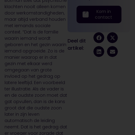
Botman stelt dat psychische
klachten nooit alleen komen
Kom in
door werkomstandigheden,
contact
maar altijd verband houden
met iemands sociale
context. “Dat is de familie
waarin iemand wordt
Deel dit
geboren en het gezin waarin
artikel:
iemand opgroeide. Zo is de
manier waarop er in dat
gezin met elkaar werd
omgegaan van grote
invloed op het gedrag op
latere leeftijd. Een voorbeeld
ter illustratie. Als de vader is
en de oudste zoon moet dat
gat opvullen, dan is de kans
groot dat die oudste zoon
later in zijn leven
automatisch de leiding
neemt. Dat is het gedrag dat
er vroeger voor zorgde dat