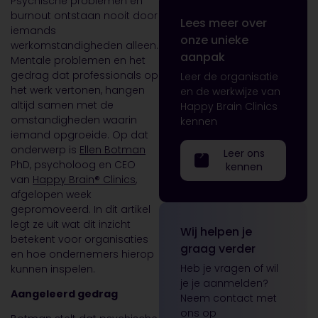
Psychische problemen en
burnout ontstaan nooit door
Lees meer over
iemands
onze unieke
werkomstandigheden alleen.
aanpak
Mentale problemen en het
gedrag dat professionals op
Leer de organisatie
het werk vertonen, hangen
en de werkwijze van
altijd samen met de
Happy Brain Clinics
omstandigheden waarin
kennen
iemand opgroeide. Op dat
onderwerp is
Ellen Botman
Leer ons
PhD, psycholoog en CEO
kennen
van
Happy Brain® Clinics
,
afgelopen week
gepromoveerd. In dit artikel
legt ze uit wat dit inzicht
Wij helpen je
betekent voor organisaties
graag verder
en hoe ondernemers hierop
Heb je vragen of wil
kunnen inspelen.
je je aanmelden?
Aangeleerd gedrag
Neem contact met
ons op