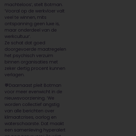
machteloos’, stelt Botman.
‘Vooral op de werkvloer valt
veel te winnen, mits
ontspanning geen luxe is,
maar onderdeel van de
werkcultuur’.
Ze schat dat goed
doorgevoerde maatregelen
het psychisch verzuim
binnen organisaties met
zeker dertig procent kunnen
verlagen.
💬Daarnaast pleit Botman
voor meer evenwicht in de
nieuwsvoorziening. ‘We
worden collectief angstig
van alle berichten over
klimaatcrises, oorlog en
waterschaarste. Dat maakt
een samenleving hyperalert