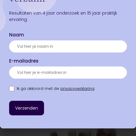
omdat dit zo mooi klinkt,
maar vooral omdat velen in
Resultaten van 4 jaar onderzoek en 15 jaar praktijk
hun dagelijks leven voelen
ervaring
dat het anders moet.
Lees hier het artikel op de FD
Naam
website.
Gepubliceerd in
E-mailadres
Andere interessante
Ik ga akkoord met de
privacyverklaring
.
artikelen