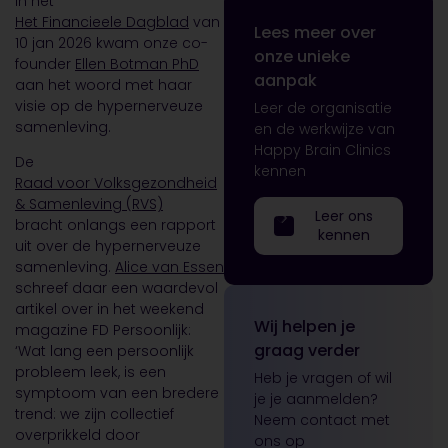
In het
Het Financieele Dagblad
van
Lees meer over
10 jan 2026 kwam onze co-
onze unieke
founder
Ellen Botman PhD
aanpak
aan het woord met haar
visie op de hypernerveuze
Leer de organisatie
samenleving.
en de werkwijze van
Happy Brain Clinics
De
kennen
Raad voor Volksgezondheid
& Samenleving (RVS)
Leer ons
bracht onlangs een rapport
kennen
uit over de hypernerveuze
samenleving.
Alice van Essen
schreef daar een waardevol
artikel over in het weekend
Wij helpen je
magazine FD Persoonlijk:
graag verder
‘Wat lang een persoonlijk
probleem leek, is een
Heb je vragen of wil
symptoom van een bredere
je je aanmelden?
trend: we zijn collectief
Neem contact met
overprikkeld door
ons op