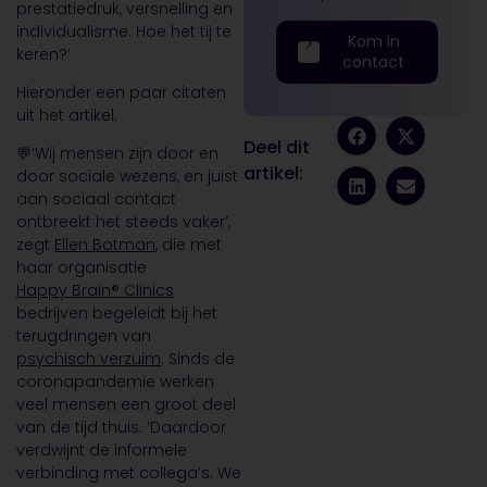
prestatiedruk, versnelling en
individualisme. Hoe het tij te
Kom in
keren?’
contact
Hieronder een paar citaten
uit het artikel.
Deel dit
💬‘Wij mensen zijn door en
artikel:
door sociale wezens, en juist
aan sociaal contact
ontbreekt het steeds vaker’,
zegt
Ellen Botman
, die met
haar organisatie
Happy Brain® Clinics
bedrijven begeleidt bij het
terugdringen van
psychisch verzuim
. Sinds de
coronapandemie werken
veel mensen een groot deel
van de tijd thuis. ‘Daardoor
verdwijnt de informele
verbinding met collega’s. We