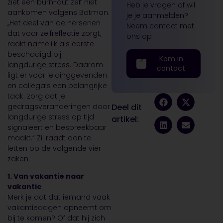
ziet een burn-out zelf niet
Heb je vragen of wil
aankomen volgens Botman.
je je aanmelden?
,,Het deel van de hersenen
Neem contact met
dat voor zelfreflectie zorgt,
ons op
raakt namelijk als eerste
beschadigd bij
Kom in
langdurige stress
. Daarom
contact
ligt er voor leidinggevenden
en collega’s een belangrijke
taak: zorg dat je
gedragsveranderingen door
Deel dit
langdurige stress op tijd
artikel:
signaleert en bespreekbaar
maakt.” Zij raadt aan te
letten op de volgende vier
zaken:
1. Van vakantie naar
vakantie
Merk je dat dat iemand vaak
vakantiedagen opneemt om
bij te komen? Of dat hij zich