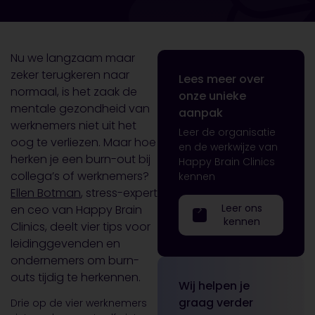
Nu we langzaam maar
zeker terugkeren naar
Lees meer over
normaal, is het zaak de
onze unieke
mentale gezondheid van
aanpak
werknemers niet uit het
Leer de organisatie
oog te verliezen. Maar hoe
en de werkwijze van
herken je een burn-out bij
Happy Brain Clinics
collega’s of werknemers?
kennen
Ellen Botman
, stress-expert
Leer ons
en ceo van Happy Brain
kennen
Clinics, deelt vier tips voor
leidinggevenden en
ondernemers om burn-
outs tijdig te herkennen.
Wij helpen je
graag verder
Drie op de vier werknemers