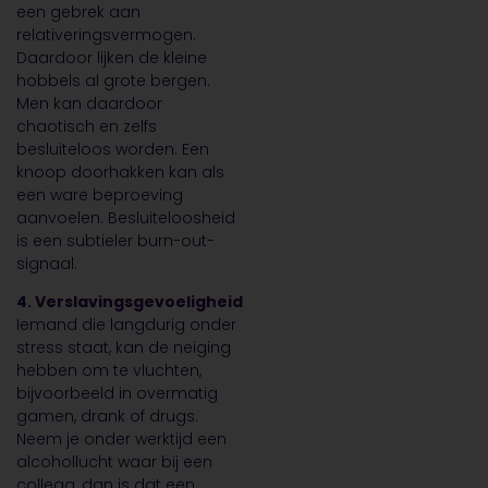
een gebrek aan
relativeringsvermogen.
Daardoor lijken de kleine
hobbels al grote bergen.
Men kan daardoor
chaotisch en zelfs
besluiteloos worden. Een
knoop doorhakken kan als
een ware beproeving
aanvoelen. Besluiteloosheid
is een subtieler burn-out-
signaal.
4. Verslavingsgevoeligheid
Iemand die langdurig onder
stress staat, kan de neiging
hebben om te vluchten,
bijvoorbeeld in overmatig
gamen, drank of drugs.
Neem je onder werktijd een
alcohollucht waar bij een
collega, dan is dat een