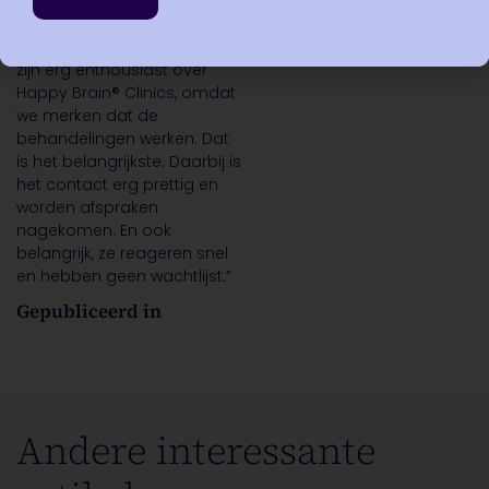
veel sneller met een plan
van aanpak en heeft korte
en krachtige trajecten. We
zijn erg enthousiast over
Happy Brain® Clinics, omdat
we merken dat de
behandelingen werken. Dat
is het belangrijkste. Daarbij is
het contact erg prettig en
worden afspraken
nagekomen. En ook
belangrijk, ze reageren snel
en hebben geen wachtlijst.”
Gepubliceerd in
Andere interessante