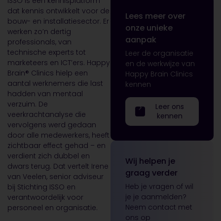
ISSO is een kennisplatform
dat kennis ontwikkelt voor de
Lees meer over
bouw- en installatiesector. Er
onze unieke
werken zo’n dertig
aanpak
professionals, van
technische experts tot
Leer de organisatie
marketeers en ICT’ers. Happy
en de werkwijze van
Brain® Clinics hielp een
Happy Brain Clinics
aantal werknemers die last
kennen
hadden van mentaal
verzuim. De
Leer ons
veerkrachtanalyse die
kennen
vervolgens werd gedaan
door alle medewerkers, heeft
zichtbaar effect gehad – en
verdient zich dubbel en
Wij helpen je
dwars terug. Dat vertelt Irene
graag verder
van Veelen, senior adviseur
Heb je vragen of wil
bij Stichting ISSO en
je je aanmelden?
verantwoordelijk voor
Neem contact met
personeel en organisatie.
ons op