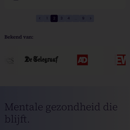
1
2
3
4
…
9
Bekend van:
Mentale gezondheid die
blijft.