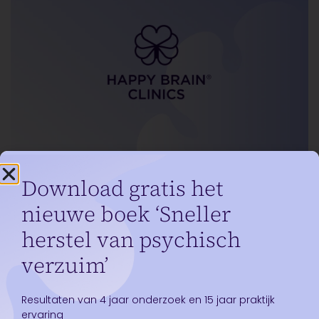
Download gratis het
Blog
26 december, 2025
Evidence based aanpak, met zeer positieve
nieuwe boek ‘Sneller
resultaten
herstel van psychisch
Meer lezen
verzuim’
Resultaten van 4 jaar onderzoek en 15 jaar praktijk
ervaring