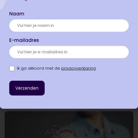
Naam
E-mailadres
Blog
18 november, 2025
Ik ga akkoord met de
privacyverklaring
.
Waarom innovatie regelmatig onder vuur
ligt – Onze reactie op de kwakzalverij
Meer lezen